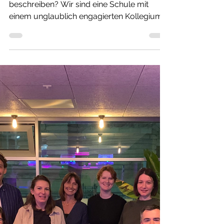
Wurm
1. Können Sie in drei Sätzen Ihre Schule
beschreiben? Wir sind eine Schule mit
einem unglaublich engagierten Kollegium
und tollen Kindern mit teils
herausfordernden Hintergründen. Der
Umgangston ist manchmal rau und
gleichzeitig herzlich. 2. Sie wenden das
Konzept der „neuen Autorität“ an Ihrer
Schule an. Inwiefern ist dieses Konzept
wichtig für Ihrer Schülerinnen und Schuler
beim Übergang in Ausbildung und Beruf?
Eine gute, stabile Beziehung, viel Klarheit,
Struktur