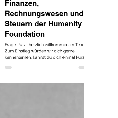
Geschäftsführerin
Finanzen,
Rechnungswesen und
Steuern der Humanity
Foundation
Frage: Julia, herzlich willkommen im Team.
Zum Einstieg würden wir dich gerne
kennenlernen, kannst du dich einmal kurz
vorstellen? Antwort: Vielen Dank, ich freue
mich sehr, Teil des Teams zu sein. Ich bin
Julia und seit Oktober 2025
Geschäftsführerin bei der Humanity
Foundation mit Verantwortung für die
Bereiche Finanzen, Rechnungswesen und
Steuern. Ich habe