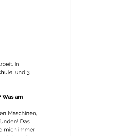
eit. In 
hule, und 3 
? Was am 
den Maschinen, 
efunden! Das 
be mich immer 