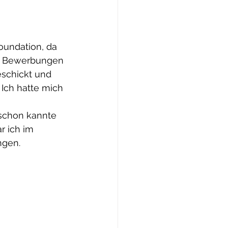
undation, da 
, Bewerbungen 
schickt und 
ch hatte mich 
schon kannte 
r ich im 
ngen.