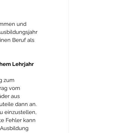
ommen und 
usbildungsjahr 
inen Beruf als 
hem Lehrjahr 
ng zum 
rag vom 
äder aus 
uteile dann an. 
 einzustellen, 
te Fehler kann 
 Ausbildung 