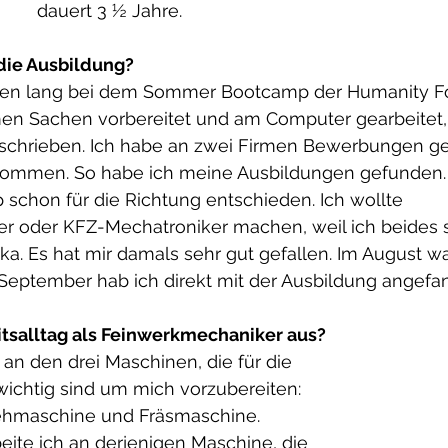
dauert 3 ½ Jahre.
die Ausbildung?
hen lang bei dem Sommer Bootcamp der Humanity Fo
en Sachen vorbereitet und am Computer gearbeitet
eschrieben. Ich habe an zwei Firmen Bewerbungen ge
mmen. So habe ich meine Ausbildungen gefunden. I
chon für die Richtung entschieden. Ich wollte 
er oder KFZ-Mechatroniker machen, weil ich beides 
ka. Es hat mir damals sehr gut gefallen. Im August wa
eptember hab ich direkt mit der Ausbildung angefa
itsalltag als Feinwerkmechaniker aus?
h an den drei Maschinen, die für die 
ichtig sind um mich vorzubereiten: 
ehmaschine und Fräsmaschine. 
ite ich an derjenigen Maschine, die 