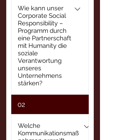
Wie kann unser
Corporate Social
Responsibility –
Programm durch
eine Partnerschaft
mit Humanity die
soziale
Verantwortung
unseres
Unternehmens
stärken?
Durch eine
02
Partnerschaft mit uns
stärken Sie Ihr CSR-
Engagement, indem Sie
Welche
sichtbar positive soziale
Kommunikationsmaß
Veränderung ganz